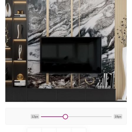
12px
18px