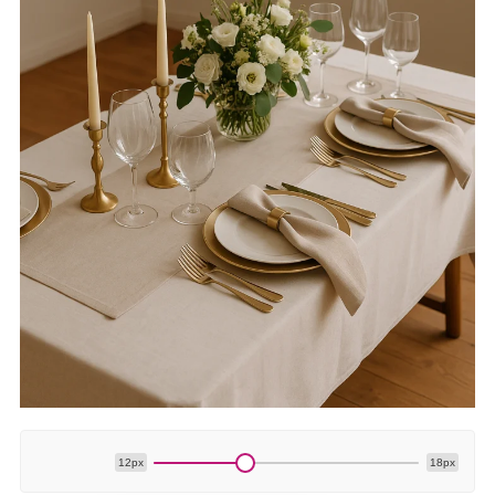
12px
18px