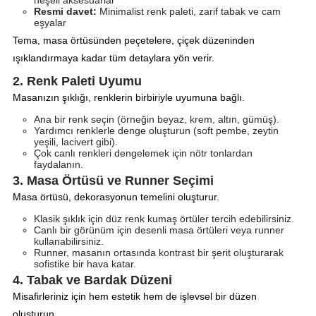
neşeli aksesuarlar
Resmi davet:
Minimalist renk paleti, zarif tabak ve cam
eşyalar
Tema, masa örtüsünden peçetelere, çiçek düzeninden
ışıklandırmaya kadar tüm detaylara yön verir.
2. Renk Paleti Uyumu
Masanızın şıklığı, renklerin birbiriyle uyumuna bağlı.
Ana bir renk seçin (örneğin beyaz, krem, altın, gümüş).
Yardımcı renklerle denge oluşturun (soft pembe, zeytin
yeşili, lacivert gibi).
Çok canlı renkleri dengelemek için nötr tonlardan
faydalanın.
3. Masa Örtüsü ve Runner Seçimi
Masa örtüsü, dekorasyonun temelini oluşturur.
Klasik şıklık için düz renk kumaş örtüler tercih edebilirsiniz.
Canlı bir görünüm için desenli masa örtüleri veya runner
kullanabilirsiniz.
Runner, masanın ortasında kontrast bir şerit oluşturarak
sofistike bir hava katar.
4. Tabak ve Bardak Düzeni
Misafirleriniz için hem estetik hem de işlevsel bir düzen
oluşturun.