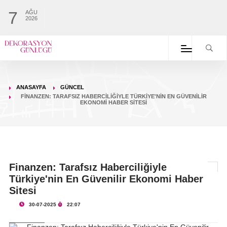
7
AĞU
2026
ANASAYFA
GÜNCEL
FINANZEN: TARAFSIZ HABERCILIĞIYLE TÜRKIYE'NIN EN GÜVENILIR
EKONOMI HABER SITESI
Finanzen: Tarafsız Haberciliğiyle
Türkiye'nin En Güvenilir Ekonomi Haber
Sitesi
30-07-2025
22:07