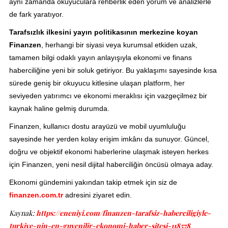
aynı zamanda okuyuculara rehberlik eden yorum ve analizlerle
de fark yaratıyor.
Tarafsızlık ilkesini yayın politikasının merkezine koyan
Finanzen
, herhangi bir siyasi veya kurumsal etkiden uzak,
tamamen bilgi odaklı yayın anlayışıyla ekonomi ve finans
haberciliğine yeni bir soluk getiriyor. Bu yaklaşımı sayesinde kısa
sürede geniş bir okuyucu kitlesine ulaşan platform, her
seviyeden yatırımcı ve ekonomi meraklısı için vazgeçilmez bir
kaynak haline gelmiş durumda.
Finanzen, kullanıcı dostu arayüzü ve mobil uyumluluğu
sayesinde her yerden kolay erişim imkânı da sunuyor. Güncel,
doğru ve objektif ekonomi haberlerine ulaşmak isteyen herkes
için Finanzen, yeni nesil dijital haberciliğin öncüsü olmaya aday.
Ekonomi gündemini yakından takip etmek için siz de
finanzen.com.tr
adresini ziyaret edin.
Kaynak:
https://eneniyi.com/finanzen-tarafsiz-haberciligiyle-
turkiye-nin-en-guvenilir-ekonomi-haber-sitesi-118578