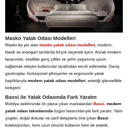
Masko Yatak Odası Modelleri
Masko’da yer alan
masko yatak odası modelleri
, modern,
klasik ve avangart tarzlarda birçok seçenek içerir. Ancak modern
tasarımlar, özellikle genç çiftler ve şehir yaşamına uyum
sağlamak isteyen kullanıcılar tarafından tercih edilmekte. Geniş
gardıroplar, fonksiyonel şifonyerler ve ergonomik yatak
başlıklarıyla
modern yatak odası modelleri
, estetiği işlevsellikle
birleştirir.
Bassi ile Yatak Odasında Fark Yaratın
Mobilya sektöründe ön plana çıkan markalardan
Bassi
,
modern
yatak odası takımlarında
özgün tasarımlarıyla fark yaratır. Yalın
çizgiler, doğal dokular ve zarif detaylarla öne çıkan
Bassi
koleksiyonları, hem uzun ömürlü kullanım hem de estetik