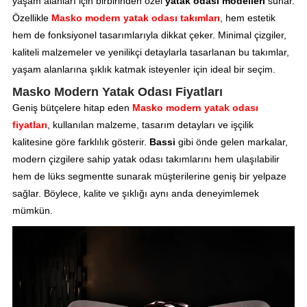
yaşam alanları için birbirinden özel
yatak odası modelleri
sunar.
Özellikle
Masko modern yatak odası takımları
, hem estetik
hem de fonksiyonel tasarımlarıyla dikkat çeker. Minimal çizgiler,
kaliteli malzemeler ve yenilikçi detaylarla tasarlanan bu takımlar,
yaşam alanlarına şıklık katmak isteyenler için ideal bir seçim.
Masko Modern Yatak Odası Fiyatları
Geniş bütçelere hitap eden
Masko modern yatak odası
fiyatları
, kullanılan malzeme, tasarım detayları ve işçilik
kalitesine göre farklılık gösterir.
Bassi
gibi önde gelen markalar,
modern çizgilere sahip yatak odası takımlarını hem ulaşılabilir
hem de lüks segmentte sunarak müşterilerine geniş bir yelpaze
sağlar. Böylece, kalite ve şıklığı aynı anda deneyimlemek
mümkün.