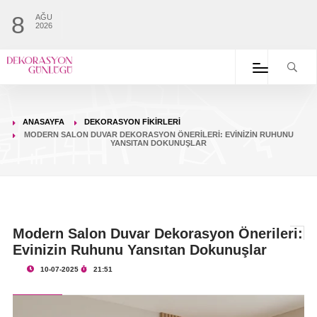
8
AĞU
2026
ANASAYFA
DEKORASYON FIKIRLERI
MODERN SALON DUVAR DEKORASYON ÖNERILERI: EVINIZIN RUHUNU
YANSITAN DOKUNUŞLAR
Modern Salon Duvar Dekorasyon Önerileri:
Evinizin Ruhunu Yansıtan Dokunuşlar
10-07-2025
21:51