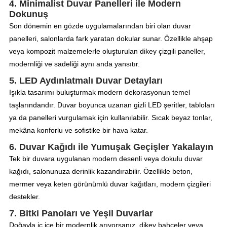
4. Minimalist Duvar Panelleri ile Modern
Dokunuş
Son dönemin en gözde uygulamalarından biri olan duvar
panelleri, salonlarda fark yaratan dokular sunar. Özellikle ahşap
veya kompozit malzemelerle oluşturulan dikey çizgili paneller,
modernliği ve sadeliği aynı anda yansıtır.
5. LED Aydınlatmalı Duvar Detayları
Işıkla tasarımı buluşturmak modern dekorasyonun temel
taşlarındandır. Duvar boyunca uzanan gizli LED şeritler, tabloları
ya da panelleri vurgulamak için kullanılabilir. Sıcak beyaz tonlar,
mekâna konforlu ve sofistike bir hava katar.
6. Duvar Kağıdı ile Yumuşak Geçişler Yakalayın
Tek bir duvara uygulanan modern desenli veya dokulu duvar
kağıdı, salonunuza derinlik kazandırabilir. Özellikle beton,
mermer veya keten görünümlü duvar kağıtları, modern çizgileri
destekler.
7. Bitki Panoları ve Yeşil Duvarlar
Doğayla iç içe bir modernlik arıyorsanız, dikey bahçeler veya