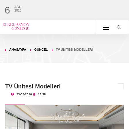
6
AĞU
2026
ANASAYFA
GÜNCEL
TV ÜNITESI MODELLERI
TV Ünitesi Modelleri
23-05-2026
18:58