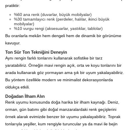
pratiktir:
%60 ana renk (duvarlar, büyük mobilyalar)
%30 tamamlayıcı renk (perdeler, halılar, ikinci büyük
mobilyalar)
%10 vurgu rengi (aksesuarlar, yastıklar, tablolar)
Bu oranlarla mekân hem dengeli hem de dinamik bir görünüme
kavuşur.
Ton Sür Ton Tekniğini Deneyin
Aynı rengin farklı tonlarını kullanarak sofistike bir tarz
yaratabiliriz. Örneğin mavi rengin açık, orta ve koyu tonlarını bir
arada kullanarak göz yormayan ama şık bir uyum yakalayabiliriz.
Bu yöntem özellikle modern ve minimalist dekorasyonlarda
oldukça etkili.
Doğadan İlham Alın
Renk uyumu konusunda doğa harika bir ilham kaynağı. Deniz,
orman, gün batımı gibi doğal manzaralardaki renk geçişlerini
örnek alarak evimizde benzer bir uyumu yakalayabiliriz. Toprak
tonlarıyla yeşiller, kum rengiyle turuncular ya da mavi ile bejin