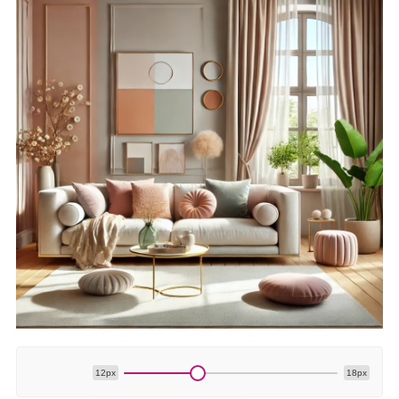
12px
18px