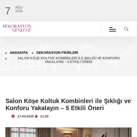
7
AĞU
2026
ANASAYFA
DEKORASYON FIKIRLERI
SALON KÖŞE KOLTUK KOMBINLERI ILE ŞIKLIĞI VE KONFORU
YAKALAYIN – 5 ETKILI ÖNERI
Salon Köşe Koltuk Kombinleri ile Şıklığı ve
Konforu Yakalayın – 5 Etkili Öneri
17-03-2025
21:50